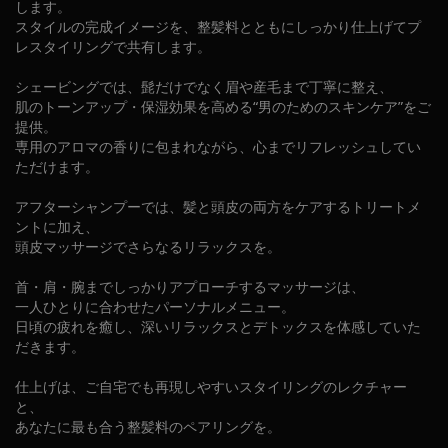
します。
スタイルの完成イメージを、整髪料とともにしっかり仕上げてプ
レスタイリングで共有します。
シェービングでは、髭だけでなく眉や産毛まで丁寧に整え、
肌のトーンアップ・保湿効果を高める“男のためのスキンケア”をご
提供。
専用のアロマの香りに包まれながら、心までリフレッシュしてい
ただけます。
アフターシャンプーでは、髪と頭皮の両方をケアするトリートメ
ントに加え、
頭皮マッサージでさらなるリラックスを。
首・肩・腕までしっかりアプローチするマッサージは、
一人ひとりに合わせたパーソナルメニュー。
日頃の疲れを癒し、深いリラックスとデトックスを体感していた
だきます。
仕上げは、ご自宅でも再現しやすいスタイリングのレクチャー
と、
あなたに最も合う整髪料のペアリングを。