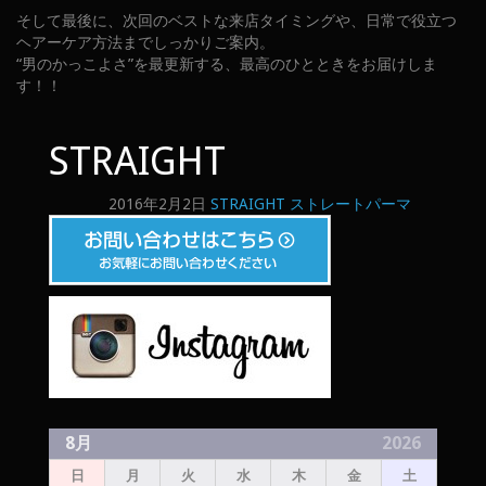
そして最後に、次回のベストな来店タイミングや、日常で役立つ
ヘアーケア方法までしっかりご案内。
“男のかっこよさ”を最更新する、最高のひとときをお届けしま
す！！
STRAIGHT
2016年2月2日
STRAIGHT
ストレートパーマ
8月
2026
日
月
火
水
木
金
土