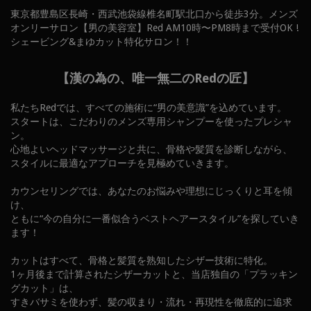
東京都豊島区長崎・西武池袋線椎名町駅北口から徒歩3分。メンズ
オンリーサロン【男の美容室】Red AM10時〜PM8時まで受付OK !
シェービング&まゆカット特化サロン！！
【漢の為の、唯一無二のRedの匠】
私たちRedでは、すべての施術に“男の美意識”を込めています。
スタートは、こだわりのメンズ専用シャンプーを使ったプレシャ
ン。
心地よいヘッドマッサージと共に、骨格や髪質を診断しながら、
スタイルに最適なアプローチを見極めていきます。
カウンセリングでは、あなたのお悩みや理想にじっくりと耳を傾
け、
ともに“今の自分に一番似合うベストヘアースタイル”を探していき
ます！
カットはすべて、骨格と髪質を熟知したシザー技術に特化。
1ヶ月後まで計算されたシザーカットと、当店独自の「プラッキン
グカット」は、
すきバサミを使わず、髪の収まり・流れ・再現性を徹底的に追求