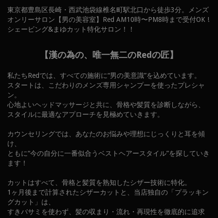
東京都豊島区長崎・西武池袋線椎名町駅北口から徒歩3分。メンズ
オンリーサロン【男の美容室】Red AM10時〜PM8時まで受付OK !
シェービング&まゆカット特化サロン！！
【漢の為の、唯一無二のRedの匠】
私たちRedでは、すべての施術に“男の美意識”を込めています。
スタートは、こだわりのメンズ専用シャンプーを使ったプレシャ
ン。
心地よいヘッドマッサージと共に、骨格や髪質を診断しながら、
スタイルに最適なアプローチを見極めていきます。
カウンセリングでは、あなたのお悩みや理想にじっくりと耳を傾
け、
ともに“今の自分に一番似合うベストヘアースタイル”を探していき
ます！
カットはすべて、骨格と髪質を熟知したシザー技術に特化。
1ヶ月後まで計算されたシザーカットと、当店独自の「プラッキン
グカット」は、
すきバサミを使わず、髪の収まり・流れ・再現性を徹底的に追求