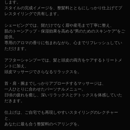
します。
スタイルの完成イメージを、整髪料とともにしっかり仕上げてプ
レスタイリングで共有します。
シェービングでは、髭だけでなく眉や産毛まで丁寧に整え、
肌のトーンアップ・保湿効果を高める“男のためのスキンケア”をご
提供。
専用のアロマの香りに包まれながら、心までリフレッシュしてい
ただけます。
アフターシャンプーでは、髪と頭皮の両方をケアするトリートメ
ントに加え、
頭皮マッサージでさらなるリラックスを。
首・肩・腕までしっかりアプローチするマッサージは、
一人ひとりに合わせたパーソナルメニュー。
日頃の疲れを癒し、深いリラックスとデトックスを体感していた
だきます。
仕上げは、ご自宅でも再現しやすいスタイリングのレクチャー
と、
あなたに最も合う整髪料のペアリングを。