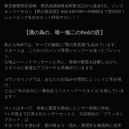
東京都豊島区長崎・西武池袋線椎名町駅北口から徒歩3分。メンズ
オンリーサロン【男の美容室】Red AM10時〜PM8時まで受付OK !
シェービング&まゆカット特化サロン！！
【漢の為の、唯一無二のRedの匠】
私たちRedでは、すべての施術に“男の美意識”を込めています。
スタートは、こだわりのメンズ専用シャンプーを使ったプレシャ
ン。
心地よいヘッドマッサージと共に、骨格や髪質を診断しながら、
スタイルに最適なアプローチを見極めていきます。
カウンセリングでは、あなたのお悩みや理想にじっくりと耳を傾
け、
ともに“今の自分に一番似合うベストヘアースタイル”を探していき
ます！
カットはすべて、骨格と髪質を熟知したシザー技術に特化。
1ヶ月後まで計算されたシザーカットと、当店独自の「プラッキン
グカット」は、
すきバサミを使わず、髪の収まり・流れ・再現性を徹底的に追求