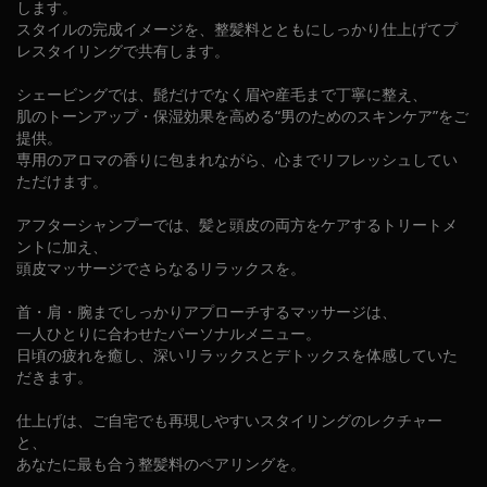
します。
スタイルの完成イメージを、整髪料とともにしっかり仕上げてプ
レスタイリングで共有します。
シェービングでは、髭だけでなく眉や産毛まで丁寧に整え、
肌のトーンアップ・保湿効果を高める“男のためのスキンケア”をご
提供。
専用のアロマの香りに包まれながら、心までリフレッシュしてい
ただけます。
アフターシャンプーでは、髪と頭皮の両方をケアするトリートメ
ントに加え、
頭皮マッサージでさらなるリラックスを。
首・肩・腕までしっかりアプローチするマッサージは、
一人ひとりに合わせたパーソナルメニュー。
日頃の疲れを癒し、深いリラックスとデトックスを体感していた
だきます。
仕上げは、ご自宅でも再現しやすいスタイリングのレクチャー
と、
あなたに最も合う整髪料のペアリングを。