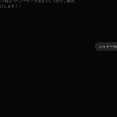
常で役立つヘアーケア方法までしっかりご案内。
届けします！！
シャドー