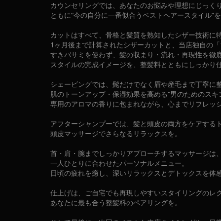
カウンセリングでは、あなたのお悩みや理想にじっく
ともに“今の自分に一番似合うベストヘアースタイル”
カットはすべて、骨格と髪質を熟知したシザー技術に
1ヶ月後まで計算されたシザーカットと、当店独自の「
すきバサミを使わず、髪の収まり・流れ・再現性を徹
スタイルの完成イメージを、整髪料とともにしっかり
シェービングでは、髭だけでなく眉や産毛まで丁寧に
肌のトーンアップ・保湿効果を高める“男のためのスキ
専用のアロマの香りに包まれながら、心までリフレッ
アフターシャンプーでは、髪と頭皮の両方をケアする
頭皮マッサージでさらなるリラックスを。
首・肩・腕までしっかりアプローチするマッサージは
一人ひとりに合わせたパーソナルメニュー。
日頃の疲れを癒し、深いリラックスとデトックスを体
仕上げは、ご自宅でも再現しやすいスタイリングのレ
あなたに最も合う整髪料のペアリングを。