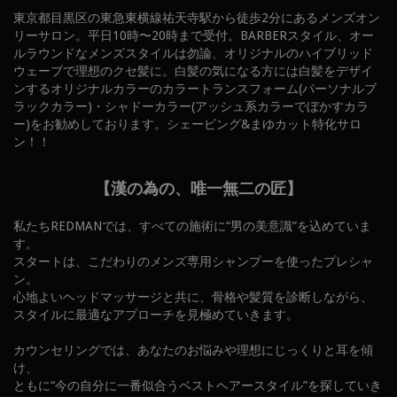
東京都目黒区の東急東横線祐天寺駅から徒歩2分にあるメンズオン
リーサロン。平日10時〜20時まで受付。BARBERスタイル、オー
ルラウンドなメンズスタイルは勿論、オリジナルのハイブリッド
ウェーブで理想のクセ髪に。白髪の気になる方には白髪をデザイ
ンするオリジナルカラーのカラートランスフォーム(パーソナルブ
ラックカラー)・シャドーカラー(アッシュ系カラーでぼかすカラ
ー)をお勧めしております。シェービング&まゆカット特化サロ
ン！！
【漢の為の、唯一無二の匠】
私たちREDMANでは、すべての施術に“男の美意識”を込めていま
す。
スタートは、こだわりのメンズ専用シャンプーを使ったプレシャ
ン。
心地よいヘッドマッサージと共に、骨格や髪質を診断しながら、
スタイルに最適なアプローチを見極めていきます。
カウンセリングでは、あなたのお悩みや理想にじっくりと耳を傾
け、
ともに“今の自分に一番似合うベストヘアースタイル”を探していき