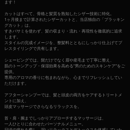
ます！
カットはすべて、骨格と髪質を熟知したシザー技術に特化。
1ヶ月後まで計算されたシザーカットと、当店独自の「プラッキン
グカット」は、
すきバサミを使わず、髪の収まり・流れ・再現性を徹底的に追求
します。
スタイルの完成イメージを、整髪料とともにしっかり仕上げてプ
レスタイリングで共有します。
シェービングでは、髭だけでなく眉や産毛まで丁寧に整え、
肌のトーンアップ・保湿効果を高める“男のためのスキンケア”をご
提供。
専用のアロマの香りに包まれながら、心までリフレッシュしてい
ただけます。
アフターシャンプーでは、髪と頭皮の両方をケアするトリートメ
ントに加え、
頭皮マッサージでさらなるリラックスを。
首・肩・腕までしっかりアプローチするマッサージは、
一人ひとりに合わせたパーソナルメニュー。
日頃の疲れを癒し、深いリラックスとデトックスを体感していた