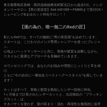
東京都豊島区長崎・西武池袋線椎名町駅北口から徒歩3分。メンズ
オンリーサロン【男の美容室】Red AM10時〜PM8時まで受付OK !
シェービング&まゆカット特化サロン！！
【漢の為の、唯一無二のRedの匠】
私たちRedでは、すべての施術に“男の美意識”を込めています。
スタートは、こだわりのメンズ専用シャンプーを使ったプレシャ
ン。
心地よいヘッドマッサージと共に、骨格や髪質を診断しながら、
スタイルに最適なアプローチを見極めていきます。
カウンセリングでは、あなたのお悩みや理想にじっくりと耳を傾
け、
ともに“今の自分に一番似合うベストヘアースタイル”を探していき
ます！
カットはすべて、骨格と髪質を熟知したシザー技術に特化。
1ヶ月後まで計算されたシザーカットと、当店独自の「プラッキン
グカット」は、
すきバサミを使わず、髪の収まり・流れ・再現性を徹底的に追求