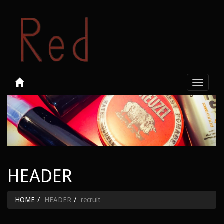
Toggle
navigati
HEADER
HOME
HEADER
recruit