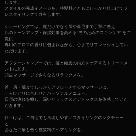
します。
スタイルの完成イメージを、整髪料とともにしっかり仕上げてプ
レスタイリングで共有します。
シェービングでは、髭だけでなく眉や産毛まで丁寧に整え、
肌のトーンアップ・保湿効果を高める“男のためのスキンケア”をご
提供。
専用のアロマの香りに包まれながら、心までリフレッシュしてい
ただけます。
アフターシャンプーでは、髪と頭皮の両方をケアするトリートメ
ントに加え、
頭皮マッサージでさらなるリラックスを。
首・肩・腕までしっかりアプローチするマッサージは、
一人ひとりに合わせたパーソナルメニュー。
日頃の疲れを癒し、深いリラックスとデトックスを体感していた
だきます。
仕上げは、ご自宅でも再現しやすいスタイリングのレクチャー
と、
あなたに最も合う整髪料のペアリングを。